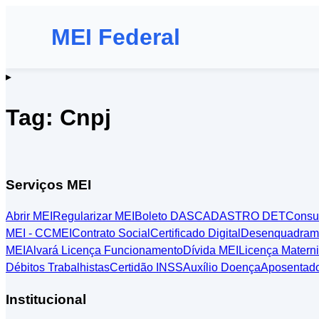
MEI Federal
▸
Tag: Cnpj
Serviços MEI
Abrir MEI
Regularizar MEI
Boleto DAS
CADASTRO DET
Consu
MEI - CCMEI
Contrato Social
Certificado Digital
Desenquadram
MEI
Alvará Licença Funcionamento
Dívida MEI
Licença Matern
Débitos Trabalhistas
Certidão INSS
Auxílio Doença
Aposentado
Institucional