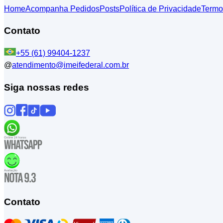
Home
Acompanha Pedidos
Posts
Política de Privacidade
Termo
Contato
+55 (61) 99404-1237
@
atendimento@imeifederal.com.br
Siga nossas redes
Contato