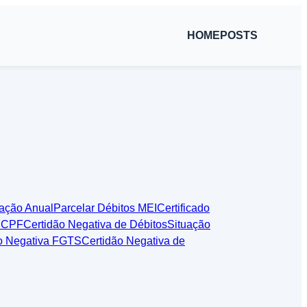
HOME
POSTS
ação Anual
Parcelar Débitos MEI
Certificado
 CPF
Certidão Negativa de Débitos
Situação
o Negativa FGTS
Certidão Negativa de