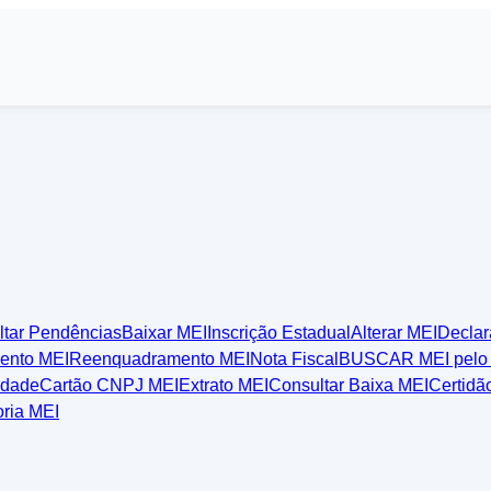
ltar Pendências
Baixar MEI
Inscrição Estadual
Alterar MEI
Declar
ento MEI
Reenquadramento MEI
Nota Fiscal
BUSCAR MEI pelo
idade
Cartão CNPJ MEI
Extrato MEI
Consultar Baixa MEI
Certidã
ria MEI