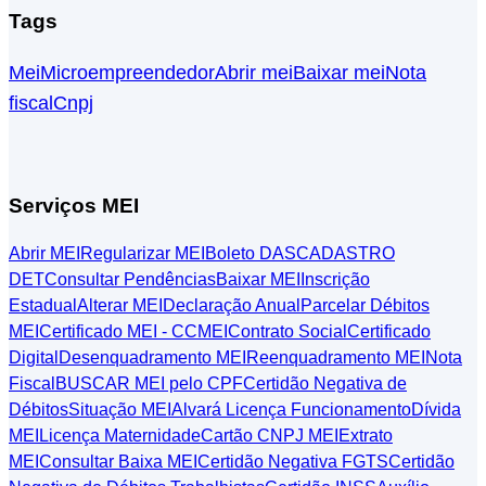
Tags
Mei
Microempreendedor
Abrir mei
Baixar mei
Nota
fiscal
Cnpj
Serviços MEI
Abrir MEI
Regularizar MEI
Boleto DAS
CADASTRO
DET
Consultar Pendências
Baixar MEI
Inscrição
Estadual
Alterar MEI
Declaração Anual
Parcelar Débitos
MEI
Certificado MEI - CCMEI
Contrato Social
Certificado
Digital
Desenquadramento MEI
Reenquadramento MEI
Nota
Fiscal
BUSCAR MEI pelo CPF
Certidão Negativa de
Débitos
Situação MEI
Alvará Licença Funcionamento
Dívida
MEI
Licença Maternidade
Cartão CNPJ MEI
Extrato
MEI
Consultar Baixa MEI
Certidão Negativa FGTS
Certidão