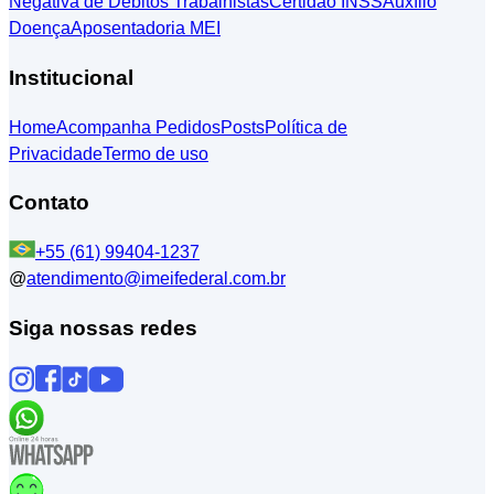
Negativa de Débitos Trabalhistas
Certidão INSS
Auxílio
Doença
Aposentadoria MEI
Institucional
Home
Acompanha Pedidos
Posts
Política de
Privacidade
Termo de uso
Contato
+55 (61) 99404-1237
@
atendimento@imeifederal.com.br
Siga nossas redes