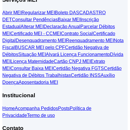
Abrir MEI
Regularizar MEI
Boleto DAS
CADASTRO
DET
Consultar Pendências
Baixar MEI
Inscrição
Estadual
Alterar MEI
Declaração Anual
Parcelar Débitos
MEI
Certificado MEI - CCMEI
Contrato Social
Certificado
Digital
Desenquadramento MEI
Reenquadramento MEI
Nota
Fiscal
BUSCAR MEI pelo CPF
Certidão Negativa de
Débitos
Situação MEI
Alvará Licença Funcionamento
Dívida
MEI
Licença Maternidade
Cartão CNPJ MEI
Extrato
MEI
Consultar Baixa MEI
Certidão Negativa FGTS
Certidão
Negativa de Débitos Trabalhistas
Certidão INSS
Auxílio
Doença
Aposentadoria MEI
Institucional
Home
Acompanha Pedidos
Posts
Política de
Privacidade
Termo de uso
Contato