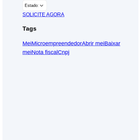
Estado:
SOLICITE AGORA
Tags
Mei
Microempreendedor
Abrir mei
Baixar
mei
Nota fiscal
Cnpj