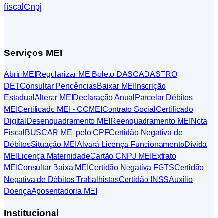
fiscal
Cnpj
Serviços MEI
Abrir MEI
Regularizar MEI
Boleto DAS
CADASTRO
DET
Consultar Pendências
Baixar MEI
Inscrição
Estadual
Alterar MEI
Declaração Anual
Parcelar Débitos
MEI
Certificado MEI - CCMEI
Contrato Social
Certificado
Digital
Desenquadramento MEI
Reenquadramento MEI
Nota
Fiscal
BUSCAR MEI pelo CPF
Certidão Negativa de
Débitos
Situação MEI
Alvará Licença Funcionamento
Dívida
MEI
Licença Maternidade
Cartão CNPJ MEI
Extrato
MEI
Consultar Baixa MEI
Certidão Negativa FGTS
Certidão
Negativa de Débitos Trabalhistas
Certidão INSS
Auxílio
Doença
Aposentadoria MEI
Institucional