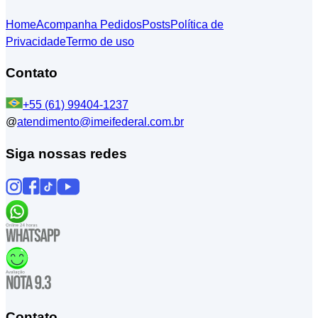
Home
Acompanha Pedidos
Posts
Política de
Privacidade
Termo de uso
Contato
+55 (61) 99404-1237
@
atendimento@imeifederal.com.br
Siga nossas redes
Contato