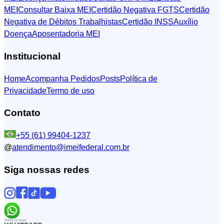
MEI
Consultar Baixa MEI
Certidão Negativa FGTS
Certidão
Negativa de Débitos Trabalhistas
Certidão INSS
Auxílio
Doença
Aposentadoria MEI
Institucional
Home
Acompanha Pedidos
Posts
Política de
Privacidade
Termo de uso
Contato
+55 (61) 99404-1237
@
atendimento@imeifederal.com.br
Siga nossas redes