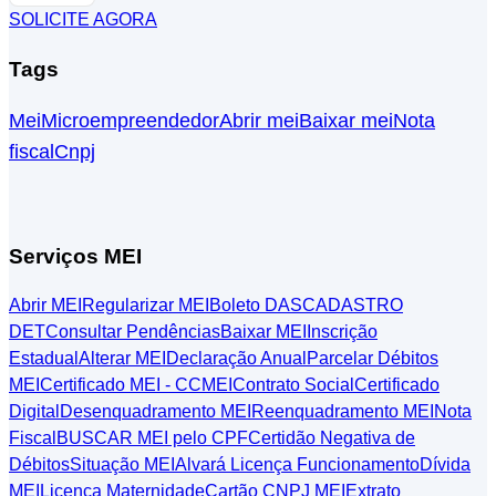
SOLICITE AGORA
Tags
Mei
Microempreendedor
Abrir mei
Baixar mei
Nota
fiscal
Cnpj
Serviços MEI
Abrir MEI
Regularizar MEI
Boleto DAS
CADASTRO
DET
Consultar Pendências
Baixar MEI
Inscrição
Estadual
Alterar MEI
Declaração Anual
Parcelar Débitos
MEI
Certificado MEI - CCMEI
Contrato Social
Certificado
Digital
Desenquadramento MEI
Reenquadramento MEI
Nota
Fiscal
BUSCAR MEI pelo CPF
Certidão Negativa de
Débitos
Situação MEI
Alvará Licença Funcionamento
Dívida
MEI
Licença Maternidade
Cartão CNPJ MEI
Extrato